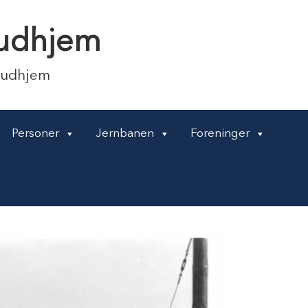
 Gudhjem
Gudhjem
Personer
Jernbanen
Foreninger