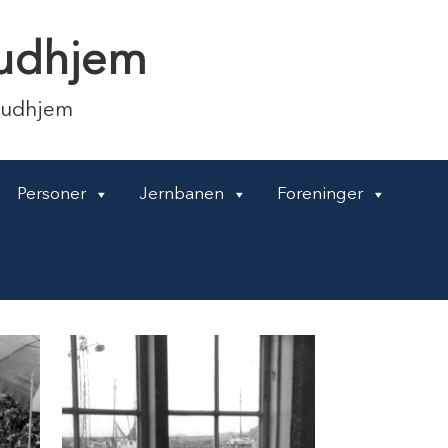
 Gudhjem
Gudhjem
Personer
Jernbanen
Foreninger