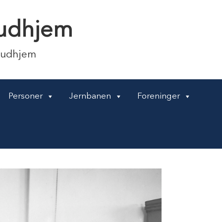
 Gudhjem
Gudhjem
Personer
Jernbanen
Foreninger