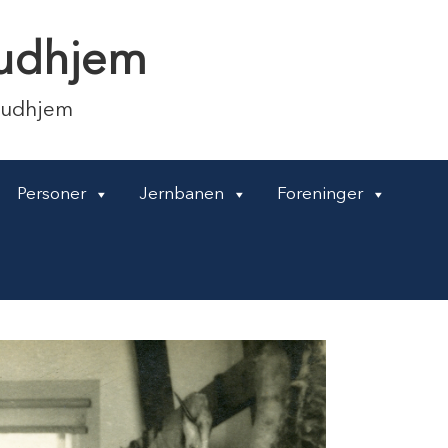
 Gudhjem
Gudhjem
Personer
Jernbanen
Foreninger